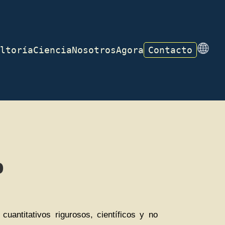
ltoría
Ciencia
Nosotros
Agora
Contacto
o
antitativos rigurosos, científicos y no